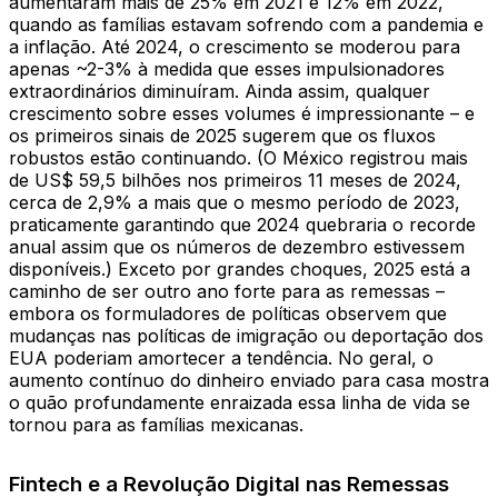
aumentaram mais de 25% em 2021 e 12% em 2022,
quando as famílias estavam sofrendo com a pandemia e
a inflação. Até 2024, o crescimento se moderou para
apenas ~2-3% à medida que esses impulsionadores
extraordinários diminuíram. Ainda assim, qualquer
crescimento sobre esses volumes é impressionante – e
os primeiros sinais de 2025 sugerem que os fluxos
robustos estão continuando. (O México registrou mais
de US$ 59,5 bilhões nos primeiros 11 meses de 2024,
cerca de 2,9% a mais que o mesmo período de 2023,
praticamente garantindo que 2024 quebraria o recorde
anual assim que os números de dezembro estivessem
disponíveis.) Exceto por grandes choques, 2025 está a
caminho de ser outro ano forte para as remessas –
embora os formuladores de políticas observem que
mudanças nas políticas de imigração ou deportação dos
EUA poderiam amortecer a tendência. No geral, o
aumento contínuo do dinheiro enviado para casa mostra
o quão profundamente enraizada essa linha de vida se
tornou para as famílias mexicanas.
Fintech e a Revolução Digital nas Remessas