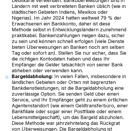
Debitkarte verwenden. Banküberweisungen sind in
Ländern mit weit verbreiteten Banken üblich (wie in
städtischen Gebieten Indiens, Mexikos oder
Nigerias). Im Jahr 2024 hatten weltweit 79 % der
Erwachsenen ein Bankkonto, daher ist diese
Methode selbst in Entwicklungsländern zunehmend
praktikabel. Bankeinzahlungen neigen dazu, sicher
zu sein und können schnell erfolgen (viele Dienste
bieten Überweisungen an Banken noch am selben
Tag oder sofort an). Stellen Sie nur sicher, dass Sie
die richtigen Kontodaten haben und dass Ihr
Empfänger die Gelder tatsächlich von seiner Bank
abheben oder verwenden kann.
Bargeldabholung:
In vielen Fällen, insbesondere in
ländlichen Gebieten oder Orten mit begrenzten
Bankdienstleistungen, ist die Bargeldabholung eine
zuverlässige Option. Sie senden Geld über einen
Service, und Ihr Empfänger geht zu einem örtlichen
Agentenstandort (wie einem Geldtransferbüro, einer
Bankfiliale oder sogar einer Postfiliale oder einem
Lebensmittelgeschäft), um das Bargeld abzuholen.
Diese Methode war jahrzehntelang das Rückgrat
von Überweisungen. Die Bargeldabholung ist